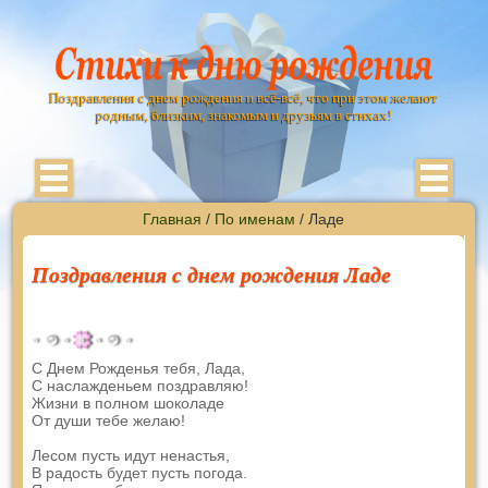
Поздравления с днем рождения и всё-всё, что при этом желают
родным, близким, знакомым и друзьям в стихах!
Главная
/
По именам
/ Ладе
Поздравления с днем рождения Ладе
С Днем Рожденья тебя, Лада,
С наслажденьем поздравляю!
Жизни в полном шоколаде
От души тебе желаю!
Лесом пусть идут ненастья,
В радость будет пусть погода.