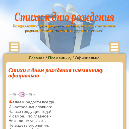
Поздравления с днем рождения и всё-всё, что при этом желают
родным, близким, знакомым и друзьям в стихах!
Главная
/
Племяннику
/ Официально
Стихи с днем рождения племяннику
официально
елаем радости всегда
Ж
И настроенья славного
На все грядущие года!
И самое, что главное -
Никогда не унывать,
Не видеть огорчения,